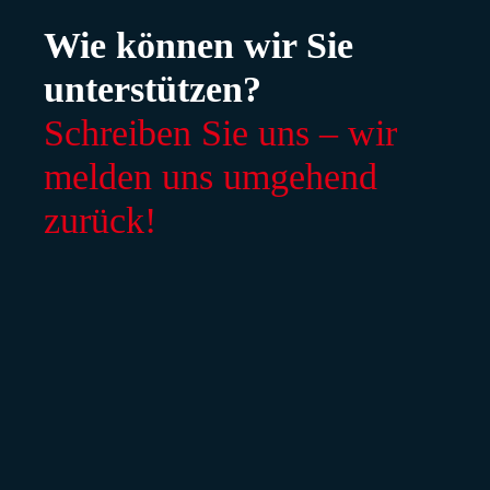
Wie können wir Sie
unterstützen?
Schreiben Sie uns – wir
melden uns umgehend
zurück!
-Ray Iserhardt
häftsführer
hardt@systemkraft.de