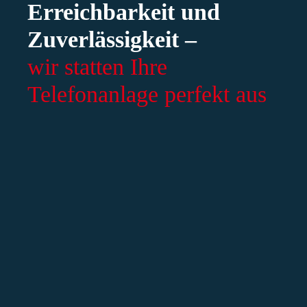
Erreichbarkeit und
Zuverlässigkeit –
wir statten Ihre
Telefonanlage perfekt aus
 Zeiten des Internets ist und bleibt
efon eines der wichtigsten
ikationsmittel für Kunden und
ehmen. Ob beim Erstkontakt oder
ly Business: Eine effiziente und
ent durchgeplante Telefonanlage und
erlässiger Telefonanbieter helfen
ehmen dabei, ihre Geschäftskontakte
v zu nutzen und zu verwalten.